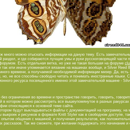
к уж много можно отыскать информации на даную тему. Есть замечатель
 раздел, и где собираются лучщие умы и руки русскоговорящей части п
форумом. Есть отдельная ветка, но уже не такая большая на форуме
clu
е так или иначе упоминается вязание на машинах вообще, и Silver Reed 8
 много времени, а получаемой необходимой информации мизер. Да, есть
 но, не все способны свободно читать и понимать иностранные языки. С
онного ресурса посвященного именно этой замечательной машине - Silve
без ограничения во времени и пространстве говорить, говорить, говорить
й в котором можно рассмотреть все вышеупомянутое в разных ракурсах 
фии относящиеся к основной теме сайта.
котором будут выкладываться файлы с документацией на программу, на
 выкроек и рисунков в формате Knitt Styler как в свободном доступе, так
с опытом общения с машиной, и получения результатов, как положительн
 рассказов. Так же сможете, при желании поддержать это начинание и 