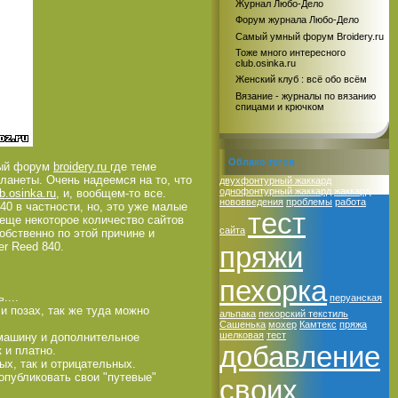
Журнал Любо-Дело
Форум журнала Любо-Дело
Самый умный форум Broidery.ru
Тоже много интересного
club.osinka.ru
Женский клуб : всё обо всём
Вязание - журналы по вязанию
спицами и крючком
Облако тегов
ный форум
broidery.ru
где теме
ланеты. Очень надеемся на то, что
двухфонтурный жаккард
однофонтурный жаккард
жаккард
b.osinka.ru
, и, вообщем-то все.
нововведения
проблемы
работа
40 в частности, но, это уже малые
тест
 еще некоторое количество сайтов
сайта
обственно по этой причине и
r Reed 840.
пряжи
пехорка
....
перуанская
и позах, так же туда можно
альпака
пехорский текстиль
Сашенька
мохер
Камтекс
пряжа
шелковая
тест
 машину и дополнительное
добавление
 и платно.
ых, так и отрицательных.
опубликовать свои "путевые"
своих