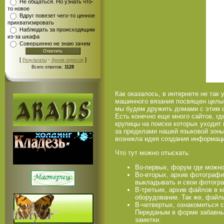
Не общаться. Но узнать что-
то новое
Вдруг повезет чего-то ценное
прихватизировать
Наблюдать за происходящим
из-за шкафа
Совершенно не знаю зачем
[
·
]
Результаты
Архив опросов
Всего ответов:
1128
Как оказалось, в интернете не та
машинного вязания посвящен целый
мы будем дружить домами с этим 
Есть конечно еще много сайтов, гд
крупицы на поиски которых уходит
за пределами нашей языковой зоны,
возникла идея создания информаци
Что тут можно отыскать:
Во-первых, форум где можно 
Во-вторых, архив фотографи
выкладывать и свои фотогра
В-третьих, архив файлов в 
оборудование. Так же, файлы
В-четвертых, ознакомиться 
Переданым в форме забавных
заметки.