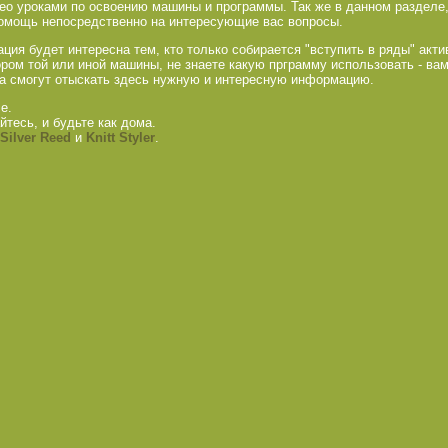
део уроками по освоению машины и программы. Так же в данном разделе
омощь непосредственно на интересующие вас вопросы.
ция будет интересна тем, кто только собирается "вступить в ряды" акт
ром той или иной машины, не знаете какую прграмму использовать - ва
а смогут отыскать здесь нужную и интересную информацию.
е.
йтесь, и будьте как дома.
Silver Reed
и
Knitt Styler
.