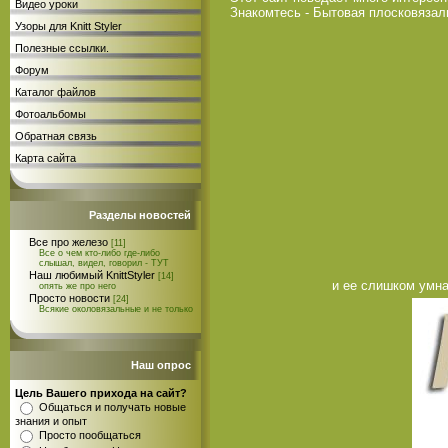
Видео уроки
Знакомтесь - Бытовая плосковяза
Узоры для Knitt Styler
Полезные ссылки.
Форум
Каталог файлов
Фотоальбомы
Обратная связь
Карта сайта
Разделы новостей
Все про железо
[11]
Все о чем кто-либо где-либо
слышал, видел, говорил - ТУТ
Наш любимый KnittStyler
[14]
и ее слишком умна
опять же про него
Просто новости
[24]
Всякие околовязальные и не только
Наш опрос
Цель Вашего прихода на сайт?
Общаться и получать новые
знания и опыт
Просто пообщаться