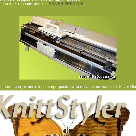
льная электронная машина
SILVER REED 840
,
я половина, компьютерная программа для вязания на машинах Silver Re