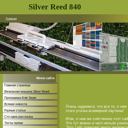
Silver Reed 840
Главная
Меню сайта
Главная страница
Вязальная машина Silver Reed
Программа Knitt Styler
Всякие новости
Очень надеемся, что все то, о чем
этого уголка всемирной паутины!
Разные статьи
Сто одна рассказка
Итак, о чем же собственно этот са
Что тут можно и чего нельзя узнат
Тесты пряжи
Этот сайт поведает много интересн