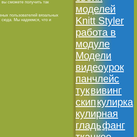
, вы сможете получить так
моделей
ивных пользователей вязальных
Knitt Styler
м сюда. Мы надеемся, что и
работа в
модуле
Модели
видеоурок
панчлейс
тук
вивинг
скип
кулирка
кулирная
гладь
фанг
ткацкое