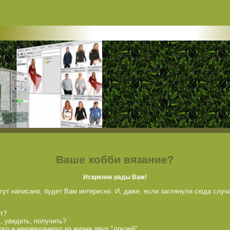
Ваше хобби вязание?
Искренне рады Вам!
 тут написано, будет Вам интересно. И, даже, если заглянули сюда случ
йт?
ь, увидеть, получить?
ого и неизведанного из жизни двух "друзей".