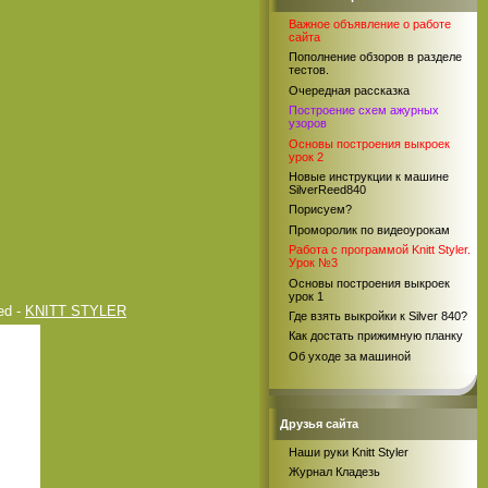
Важное объявление о работе
сайта
Пополнение обзоров в разделе
тестов.
Очередная рассказка
Построение схем ажурных
узоров
Основы построения выкроек
урок 2
Новые инструкции к машине
SilverReed840
Порисуем?
Проморолик по видеоурокам
Работа с программой Knitt Styler.
Урок №3
Основы построения выкроек
урок 1
ed -
KNITT STYLER
Где взять выкройки к Silver 840?
Как достать прижимную планку
Об уходе за машиной
Друзья сайта
Наши руки Knitt Styler
Журнал Кладезь